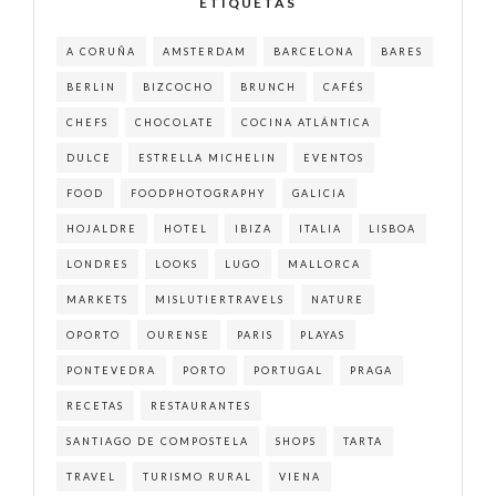
ETIQUETAS
A CORUÑA
AMSTERDAM
BARCELONA
BARES
BERLIN
BIZCOCHO
BRUNCH
CAFÉS
CHEFS
CHOCOLATE
COCINA ATLÁNTICA
DULCE
ESTRELLA MICHELIN
EVENTOS
FOOD
FOODPHOTOGRAPHY
GALICIA
HOJALDRE
HOTEL
IBIZA
ITALIA
LISBOA
LONDRES
LOOKS
LUGO
MALLORCA
MARKETS
MISLUTIERTRAVELS
NATURE
OPORTO
OURENSE
PARIS
PLAYAS
PONTEVEDRA
PORTO
PORTUGAL
PRAGA
RECETAS
RESTAURANTES
SANTIAGO DE COMPOSTELA
SHOPS
TARTA
TRAVEL
TURISMO RURAL
VIENA