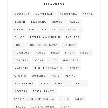
ETIQUETAS
A CORUÑA
AMSTERDAM
BARCELONA
BARES
BERLIN
BIZCOCHO
BRUNCH
CAFÉS
CHEFS
CHOCOLATE
COCINA ATLÁNTICA
DULCE
ESTRELLA MICHELIN
EVENTOS
FOOD
FOODPHOTOGRAPHY
GALICIA
HOJALDRE
HOTEL
IBIZA
ITALIA
LISBOA
LONDRES
LOOKS
LUGO
MALLORCA
MARKETS
MISLUTIERTRAVELS
NATURE
OPORTO
OURENSE
PARIS
PLAYAS
PONTEVEDRA
PORTO
PORTUGAL
PRAGA
RECETAS
RESTAURANTES
SANTIAGO DE COMPOSTELA
SHOPS
TARTA
TRAVEL
TURISMO RURAL
VIENA