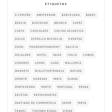
ETIQUETAS
A CORUÑA
AMSTERDAM
BARCELONA
BARES
BERLIN
BIZCOCHO
BRUNCH
CAFÉS
CHEFS
CHOCOLATE
COCINA ATLÁNTICA
DULCE
ESTRELLA MICHELIN
EVENTOS
FOOD
FOODPHOTOGRAPHY
GALICIA
HOJALDRE
HOTEL
IBIZA
ITALIA
LISBOA
LONDRES
LOOKS
LUGO
MALLORCA
MARKETS
MISLUTIERTRAVELS
NATURE
OPORTO
OURENSE
PARIS
PLAYAS
PONTEVEDRA
PORTO
PORTUGAL
PRAGA
RECETAS
RESTAURANTES
SANTIAGO DE COMPOSTELA
SHOPS
TARTA
TRAVEL
TURISMO RURAL
VIENA