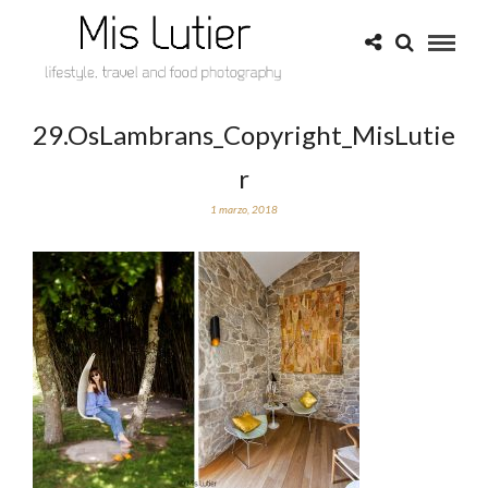
29.OsLambrans_Copyright_MisLutie
r
1 marzo, 2018