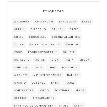
ETIQUETAS
A CORUÑA
AMSTERDAM
BARCELONA
BARES
BERLIN
BIZCOCHO
BRUNCH
CAFÉS
CHEFS
CHOCOLATE
COCINA ATLÁNTICA
DULCE
ESTRELLA MICHELIN
EVENTOS
FOOD
FOODPHOTOGRAPHY
GALICIA
HOJALDRE
HOTEL
IBIZA
ITALIA
LISBOA
LONDRES
LOOKS
LUGO
MALLORCA
MARKETS
MISLUTIERTRAVELS
NATURE
OPORTO
OURENSE
PARIS
PLAYAS
PONTEVEDRA
PORTO
PORTUGAL
PRAGA
RECETAS
RESTAURANTES
SANTIAGO DE COMPOSTELA
SHOPS
TARTA