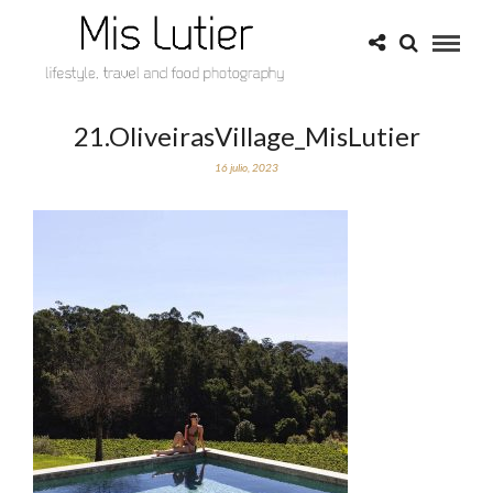
21.OliveirasVillage_MisLutier
16 julio, 2023