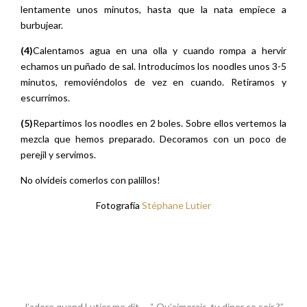
lentamente unos minutos, hasta que la nata empiece a
burbujear.
(4)
Calentamos agua en una olla y cuando rompa a hervir
echamos un puñado de sal. Introducimos los noodles unos 3-5
minutos, removiéndolos de vez en cuando. Retiramos y
escurrimos.
(5)
Repartimos los noodles en 2 boles. Sobre ellos vertemos la
mezcla que hemos preparado. Decoramos con un poco de
perejil y servimos.
No olvideis comerlos con palillos!
Fotografía
Stéphane Lutier
J’adore quand Lutier me dit … “ Qu’aimerais-tu diner ce soir ?”