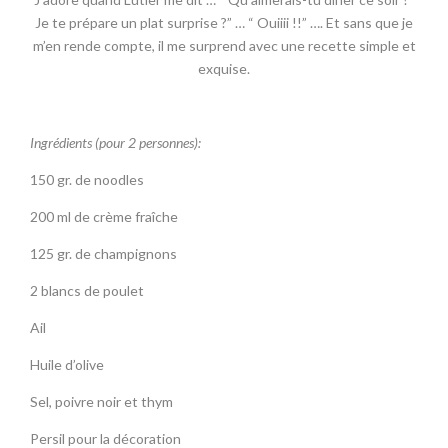
Je te prépare un plat surprise ?” … “ Ouiiii !!” …. Et sans que je
m’en rende compte, il me surprend avec une recette simple et
exquise.
Ingrédients (pour 2 personnes):
150 gr. de noodles
200 ml de crème fraîche
125 gr. de champignons
2 blancs de poulet
Ail
Huile d’olive
Sel, poivre noir et thym
Persil pour la décoration