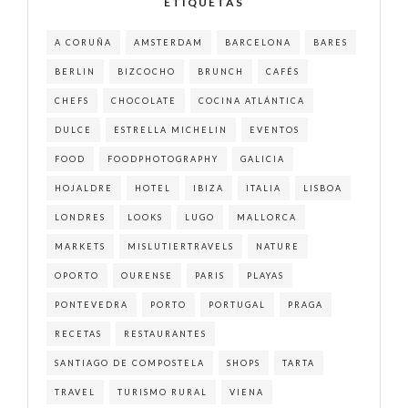
ETIQUETAS
A CORUÑA
AMSTERDAM
BARCELONA
BARES
BERLIN
BIZCOCHO
BRUNCH
CAFÉS
CHEFS
CHOCOLATE
COCINA ATLÁNTICA
DULCE
ESTRELLA MICHELIN
EVENTOS
FOOD
FOODPHOTOGRAPHY
GALICIA
HOJALDRE
HOTEL
IBIZA
ITALIA
LISBOA
LONDRES
LOOKS
LUGO
MALLORCA
MARKETS
MISLUTIERTRAVELS
NATURE
OPORTO
OURENSE
PARIS
PLAYAS
PONTEVEDRA
PORTO
PORTUGAL
PRAGA
RECETAS
RESTAURANTES
SANTIAGO DE COMPOSTELA
SHOPS
TARTA
TRAVEL
TURISMO RURAL
VIENA