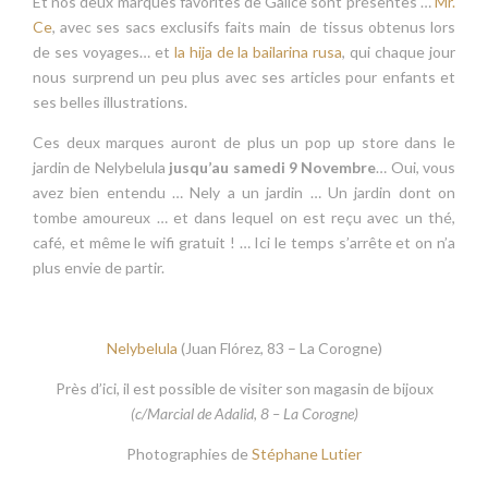
Et nos deux marques favorites de Galice sont présentes …
Mr.
Ce
, avec ses sacs exclusifs faits main de tissus obtenus lors
de ses voyages… et
la hija de la bailarina rusa
, qui chaque jour
nous surprend un peu plus avec ses articles pour enfants et
ses belles illustrations.
Ces deux marques auront de plus un pop up store dans le
jardin de Nelybelula
jusqu’au samedi 9 Novembre
… Oui, vous
avez bien entendu … Nely a un jardin … Un jardin dont on
tombe amoureux … et dans lequel on est reçu avec un thé,
café, et même le wifi gratuit ! … Ici le temps s’arrête et on n’a
plus envie de partir.
Nelybelula
(Juan Flórez, 83 – La Corogne)
Près d’ici, il est possible de visiter son magasin de bijoux
(c/Marcial de Adalid, 8 – La Corogne)
Photographies de
Stéphane Lutier