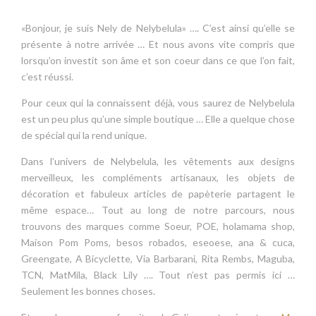
«Bonjour, je suis Nely de Nelybelula» …. C’est ainsi qu’elle se
présente à notre arrivée … Et nous avons vite compris que
lorsqu’on investit son âme et son coeur dans ce que l’on fait,
c’est réussi.
Pour ceux qui la connaissent déjà, vous saurez de Nelybelula
est un peu plus qu’une simple boutique … Elle a quelque chose
de spécial qui la rend unique.
Dans l’univers de Nelybelula, les vêtements aux designs
merveilleux, les compléments artisanaux, les objets de
décoration et fabuleux articles de papèterie partagent le
même espace… Tout au long de notre parcours, nous
trouvons des marques comme Soeur, POE, holamama shop,
Maison Pom Poms, besos robados, eseoese, ana & cuca,
Greengate, A Bicyclette, Via Barbarani, Rita Rembs, Maguba,
TCN, MatMila, Black Lily …. Tout n’est pas permis ici …
Seulement les bonnes choses.