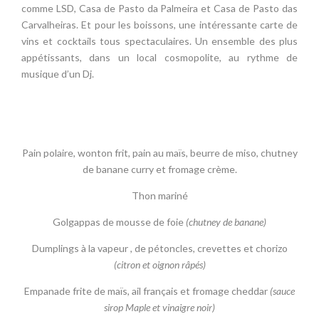
comme LSD, Casa de Pasto da Palmeira et Casa de Pasto das
Carvalheiras. Et pour les boissons, une intéressante carte de
vins et cocktails tous spectaculaires. Un ensemble des plus
appétissants, dans un local cosmopolite, au rythme de
musique d’un Dj.
Pain polaire, wonton frit, pain au maïs, beurre de miso, chutney
de banane curry et fromage crème.
Thon mariné
Golgappas de mousse de foie
(chutney de banane)
Dumplings à la vapeur , de pétoncles, crevettes et chorizo
(citron et oignon râpés)
Empanade frite de maïs, ail français et fromage cheddar
(sauce
sirop Maple et vinaigre noir)