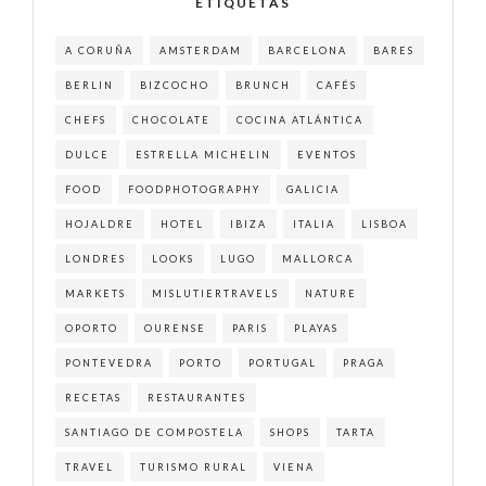
ETIQUETAS
A CORUÑA
AMSTERDAM
BARCELONA
BARES
BERLIN
BIZCOCHO
BRUNCH
CAFÉS
CHEFS
CHOCOLATE
COCINA ATLÁNTICA
DULCE
ESTRELLA MICHELIN
EVENTOS
FOOD
FOODPHOTOGRAPHY
GALICIA
HOJALDRE
HOTEL
IBIZA
ITALIA
LISBOA
LONDRES
LOOKS
LUGO
MALLORCA
MARKETS
MISLUTIERTRAVELS
NATURE
OPORTO
OURENSE
PARIS
PLAYAS
PONTEVEDRA
PORTO
PORTUGAL
PRAGA
RECETAS
RESTAURANTES
SANTIAGO DE COMPOSTELA
SHOPS
TARTA
TRAVEL
TURISMO RURAL
VIENA