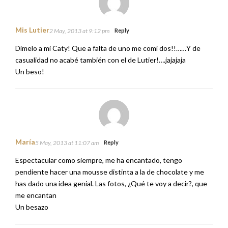
Mis Lutier
2 May, 2013 at 9:12 pm
Reply
Dímelo a mi Caty! Que a falta de uno me comí dos!!……Y de
casualidad no acabé también con el de Lutier!….jajajaja
Un beso!
María
5 May, 2013 at 11:07 am
Reply
Espectacular como siempre, me ha encantado, tengo
pendiente hacer una mousse distinta a la de chocolate y me
has dado una idea genial. Las fotos, ¿Qué te voy a decir?, que
me encantan
Un besazo