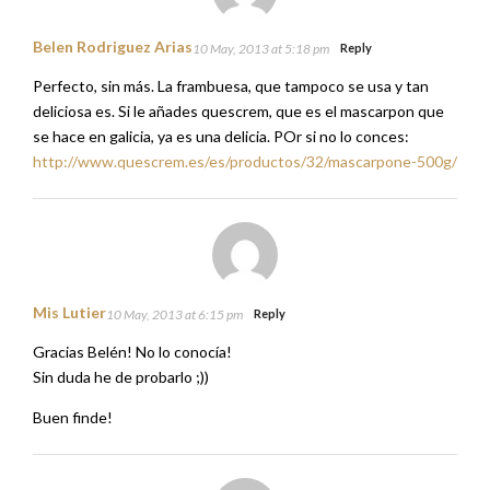
Belen Rodriguez Arias
10 May, 2013 at 5:18 pm
Reply
Perfecto, sin más. La frambuesa, que tampoco se usa y tan
deliciosa es. Si le añades quescrem, que es el mascarpon que
se hace en galicia, ya es una delicia. POr si no lo conces:
http://www.quescrem.es/es/productos/32/mascarpone-500g/
Mis Lutier
10 May, 2013 at 6:15 pm
Reply
Gracias Belén! No lo conocía!
Sin duda he de probarlo ;))
Buen finde!