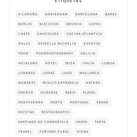
ETIQUETAS
A CORUÑA
AMSTERDAM
BARCELONA
BARES
BERLIN
BIZCOCHO
BRUNCH
CAFÉS
CHEFS
CHOCOLATE
COCINA ATLÁNTICA
DULCE
ESTRELLA MICHELIN
EVENTOS
FOOD
FOODPHOTOGRAPHY
GALICIA
HOJALDRE
HOTEL
IBIZA
ITALIA
LISBOA
LONDRES
LOOKS
LUGO
MALLORCA
MARKETS
MISLUTIERTRAVELS
NATURE
OPORTO
OURENSE
PARIS
PLAYAS
PONTEVEDRA
PORTO
PORTUGAL
PRAGA
RECETAS
RESTAURANTES
SANTIAGO DE COMPOSTELA
SHOPS
TARTA
TRAVEL
TURISMO RURAL
VIENA