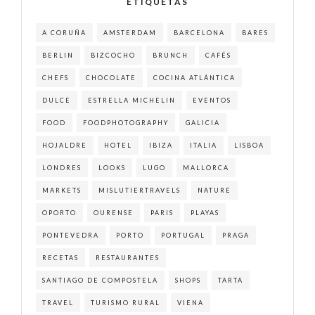
ETIQUETAS
A CORUÑA
AMSTERDAM
BARCELONA
BARES
BERLIN
BIZCOCHO
BRUNCH
CAFÉS
CHEFS
CHOCOLATE
COCINA ATLÁNTICA
DULCE
ESTRELLA MICHELIN
EVENTOS
FOOD
FOODPHOTOGRAPHY
GALICIA
HOJALDRE
HOTEL
IBIZA
ITALIA
LISBOA
LONDRES
LOOKS
LUGO
MALLORCA
MARKETS
MISLUTIERTRAVELS
NATURE
OPORTO
OURENSE
PARIS
PLAYAS
PONTEVEDRA
PORTO
PORTUGAL
PRAGA
RECETAS
RESTAURANTES
SANTIAGO DE COMPOSTELA
SHOPS
TARTA
TRAVEL
TURISMO RURAL
VIENA