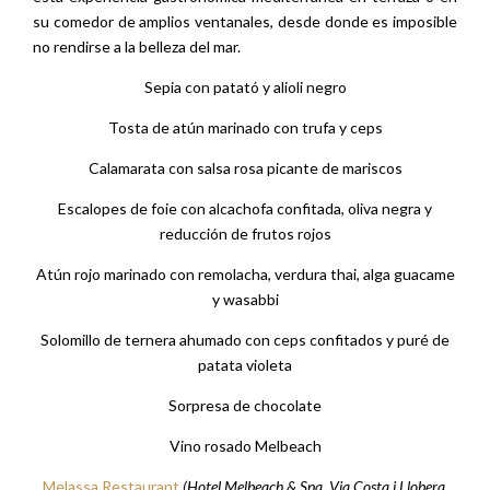
su comedor de amplios ventanales, desde donde es imposible
no rendirse a la belleza del mar.
Sepia con patató y alioli negro
Tosta de atún marinado con trufa y ceps
Calamarata con salsa rosa picante de mariscos
Escalopes de foie con alcachofa confitada, oliva negra y
reducción de frutos rojos
Atún rojo marinado con remolacha, verdura thai, alga guacame
y wasabbi
Solomillo de ternera ahumado con ceps confitados y puré de
patata violeta
Sorpresa de chocolate
Vino rosado Melbeach
Melassa Restaurant
(Hotel Melbeach & Spa. Via Costa i Llobera,