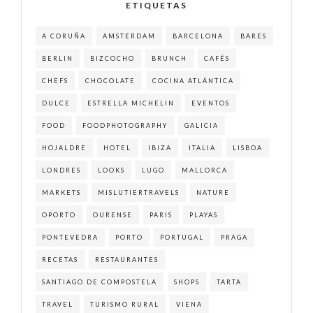
ETIQUETAS
A CORUÑA
AMSTERDAM
BARCELONA
BARES
BERLIN
BIZCOCHO
BRUNCH
CAFÉS
CHEFS
CHOCOLATE
COCINA ATLÁNTICA
DULCE
ESTRELLA MICHELIN
EVENTOS
FOOD
FOODPHOTOGRAPHY
GALICIA
HOJALDRE
HOTEL
IBIZA
ITALIA
LISBOA
LONDRES
LOOKS
LUGO
MALLORCA
MARKETS
MISLUTIERTRAVELS
NATURE
OPORTO
OURENSE
PARIS
PLAYAS
PONTEVEDRA
PORTO
PORTUGAL
PRAGA
RECETAS
RESTAURANTES
SANTIAGO DE COMPOSTELA
SHOPS
TARTA
TRAVEL
TURISMO RURAL
VIENA