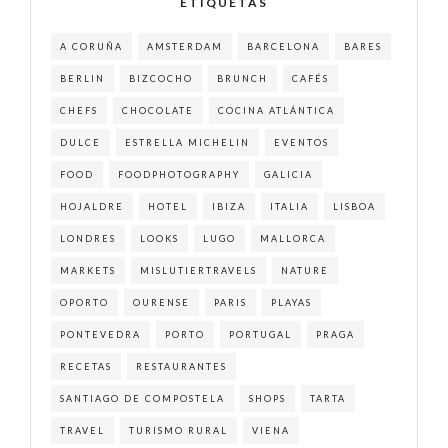
ETIQUETAS
A CORUÑA
AMSTERDAM
BARCELONA
BARES
BERLIN
BIZCOCHO
BRUNCH
CAFÉS
CHEFS
CHOCOLATE
COCINA ATLÁNTICA
DULCE
ESTRELLA MICHELIN
EVENTOS
FOOD
FOODPHOTOGRAPHY
GALICIA
HOJALDRE
HOTEL
IBIZA
ITALIA
LISBOA
LONDRES
LOOKS
LUGO
MALLORCA
MARKETS
MISLUTIERTRAVELS
NATURE
OPORTO
OURENSE
PARIS
PLAYAS
PONTEVEDRA
PORTO
PORTUGAL
PRAGA
RECETAS
RESTAURANTES
SANTIAGO DE COMPOSTELA
SHOPS
TARTA
TRAVEL
TURISMO RURAL
VIENA