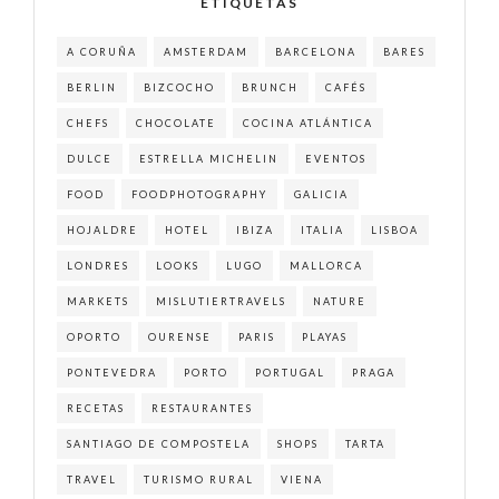
ETIQUETAS
A CORUÑA
AMSTERDAM
BARCELONA
BARES
BERLIN
BIZCOCHO
BRUNCH
CAFÉS
CHEFS
CHOCOLATE
COCINA ATLÁNTICA
DULCE
ESTRELLA MICHELIN
EVENTOS
FOOD
FOODPHOTOGRAPHY
GALICIA
HOJALDRE
HOTEL
IBIZA
ITALIA
LISBOA
LONDRES
LOOKS
LUGO
MALLORCA
MARKETS
MISLUTIERTRAVELS
NATURE
OPORTO
OURENSE
PARIS
PLAYAS
PONTEVEDRA
PORTO
PORTUGAL
PRAGA
RECETAS
RESTAURANTES
SANTIAGO DE COMPOSTELA
SHOPS
TARTA
TRAVEL
TURISMO RURAL
VIENA