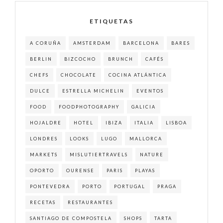
ETIQUETAS
A CORUÑA
AMSTERDAM
BARCELONA
BARES
BERLIN
BIZCOCHO
BRUNCH
CAFÉS
CHEFS
CHOCOLATE
COCINA ATLÁNTICA
DULCE
ESTRELLA MICHELIN
EVENTOS
FOOD
FOODPHOTOGRAPHY
GALICIA
HOJALDRE
HOTEL
IBIZA
ITALIA
LISBOA
LONDRES
LOOKS
LUGO
MALLORCA
MARKETS
MISLUTIERTRAVELS
NATURE
OPORTO
OURENSE
PARIS
PLAYAS
PONTEVEDRA
PORTO
PORTUGAL
PRAGA
RECETAS
RESTAURANTES
SANTIAGO DE COMPOSTELA
SHOPS
TARTA