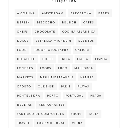
ETIQUETAS
A CORUÑA
AMSTERDAM
BARCELONA
BARES
BERLIN
BIZCOCHO
BRUNCH
CAFÉS
CHEFS
CHOCOLATE
COCINA ATLÁNTICA
DULCE
ESTRELLA MICHELIN
EVENTOS
FOOD
FOODPHOTOGRAPHY
GALICIA
HOJALDRE
HOTEL
IBIZA
ITALIA
LISBOA
LONDRES
LOOKS
LUGO
MALLORCA
MARKETS
MISLUTIERTRAVELS
NATURE
OPORTO
OURENSE
PARIS
PLAYAS
PONTEVEDRA
PORTO
PORTUGAL
PRAGA
RECETAS
RESTAURANTES
SANTIAGO DE COMPOSTELA
SHOPS
TARTA
TRAVEL
TURISMO RURAL
VIENA