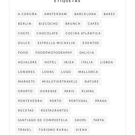
ETIQUETAS
A CORUÑA
AMSTERDAM
BARCELONA
BARES
BERLIN
BIZCOCHO
BRUNCH
CAFÉS
CHEFS
CHOCOLATE
COCINA ATLÁNTICA
DULCE
ESTRELLA MICHELIN
EVENTOS
FOOD
FOODPHOTOGRAPHY
GALICIA
HOJALDRE
HOTEL
IBIZA
ITALIA
LISBOA
LONDRES
LOOKS
LUGO
MALLORCA
MARKETS
MISLUTIERTRAVELS
NATURE
OPORTO
OURENSE
PARIS
PLAYAS
PONTEVEDRA
PORTO
PORTUGAL
PRAGA
RECETAS
RESTAURANTES
SANTIAGO DE COMPOSTELA
SHOPS
TARTA
TRAVEL
TURISMO RURAL
VIENA