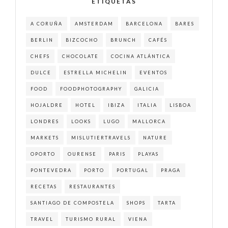
ETIQUETAS
A CORUÑA
AMSTERDAM
BARCELONA
BARES
BERLIN
BIZCOCHO
BRUNCH
CAFÉS
CHEFS
CHOCOLATE
COCINA ATLÁNTICA
DULCE
ESTRELLA MICHELIN
EVENTOS
FOOD
FOODPHOTOGRAPHY
GALICIA
HOJALDRE
HOTEL
IBIZA
ITALIA
LISBOA
LONDRES
LOOKS
LUGO
MALLORCA
MARKETS
MISLUTIERTRAVELS
NATURE
OPORTO
OURENSE
PARIS
PLAYAS
PONTEVEDRA
PORTO
PORTUGAL
PRAGA
RECETAS
RESTAURANTES
SANTIAGO DE COMPOSTELA
SHOPS
TARTA
TRAVEL
TURISMO RURAL
VIENA