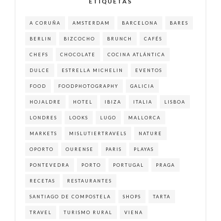
ETIQUETAS
A CORUÑA
AMSTERDAM
BARCELONA
BARES
BERLIN
BIZCOCHO
BRUNCH
CAFÉS
CHEFS
CHOCOLATE
COCINA ATLÁNTICA
DULCE
ESTRELLA MICHELIN
EVENTOS
FOOD
FOODPHOTOGRAPHY
GALICIA
HOJALDRE
HOTEL
IBIZA
ITALIA
LISBOA
LONDRES
LOOKS
LUGO
MALLORCA
MARKETS
MISLUTIERTRAVELS
NATURE
OPORTO
OURENSE
PARIS
PLAYAS
PONTEVEDRA
PORTO
PORTUGAL
PRAGA
RECETAS
RESTAURANTES
SANTIAGO DE COMPOSTELA
SHOPS
TARTA
TRAVEL
TURISMO RURAL
VIENA