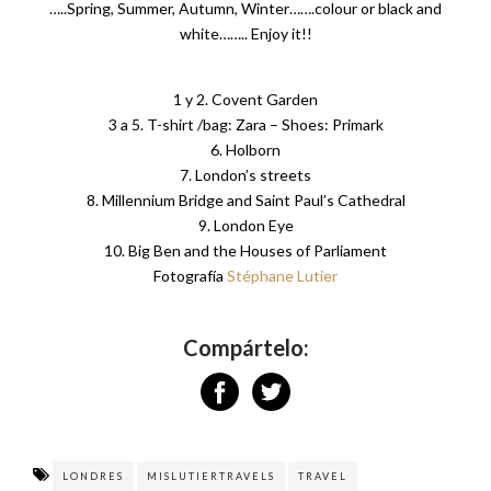
…..Spring, Summer, Autumn, Winter…….colour or black and
white…….. Enjoy it!!
1 y 2. Covent Garden
3 a 5. T-shirt /bag: Zara – Shoes: Primark
6. Holborn
7. London’s streets
8. Millennium Bridge and Saint Paul’s Cathedral
9. London Eye
10. Big Ben and the Houses of Parliament
Fotografía
Stéphane Lutier
Compártelo:
LONDRES
MISLUTIERTRAVELS
TRAVEL