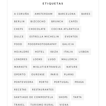
ETIQUETAS
A CORUÑA
AMSTERDAM
BARCELONA
BARES
BERLIN
BIZCOCHO
BRUNCH
CAFÉS
CHEFS
CHOCOLATE
COCINA ATLÁNTICA
DULCE
ESTRELLA MICHELIN
EVENTOS
FOOD
FOODPHOTOGRAPHY
GALICIA
HOJALDRE
HOTEL
IBIZA
ITALIA
LISBOA
LONDRES
LOOKS
LUGO
MALLORCA
MARKETS
MISLUTIERTRAVELS
NATURE
OPORTO
OURENSE
PARIS
PLAYAS
PONTEVEDRA
PORTO
PORTUGAL
PRAGA
RECETAS
RESTAURANTES
SANTIAGO DE COMPOSTELA
SHOPS
TARTA
TRAVEL
TURISMO RURAL
VIENA