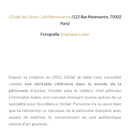
L’Éclair de Génie Café Montmartre
(122 Rue Montmartre, 75002
Paris)
Fotografía
Stéphane Lutier
Depuis sa création en 2012,
L’É
clair de G
énie
s’est consolidé
comme
une véritable référence dans le monde de la
pâtisserie
d’auteur. Fondée para le célèbre chef pâtissier
Christophe Adam, son concept innovant tourne autour de sa
spécialité pour l’excellence: l’éclair. Personne n’a su aussi bien
que lui réinventer ce classique de la pâtisserie française avec
autant de maitrise, le convertissant en une authentique
oeuvre d’art gourmet.