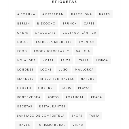
ETIQUETAS
A CORUÑA
AMSTERDAM
BARCELONA
BARES
BERLIN
BIZCOCHO
BRUNCH
CAFÉS
CHEFS
CHOCOLATE
COCINA ATLÁNTICA
DULCE
ESTRELLA MICHELIN
EVENTOS
FOOD
FOODPHOTOGRAPHY
GALICIA
HOJALDRE
HOTEL
IBIZA
ITALIA
LISBOA
LONDRES
LOOKS
LUGO
MALLORCA
MARKETS
MISLUTIERTRAVELS
NATURE
OPORTO
OURENSE
PARIS
PLAYAS
PONTEVEDRA
PORTO
PORTUGAL
PRAGA
RECETAS
RESTAURANTES
SANTIAGO DE COMPOSTELA
SHOPS
TARTA
TRAVEL
TURISMO RURAL
VIENA