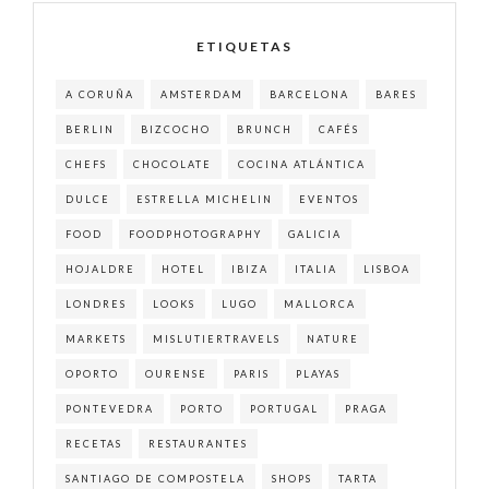
ETIQUETAS
A CORUÑA
AMSTERDAM
BARCELONA
BARES
BERLIN
BIZCOCHO
BRUNCH
CAFÉS
CHEFS
CHOCOLATE
COCINA ATLÁNTICA
DULCE
ESTRELLA MICHELIN
EVENTOS
FOOD
FOODPHOTOGRAPHY
GALICIA
HOJALDRE
HOTEL
IBIZA
ITALIA
LISBOA
LONDRES
LOOKS
LUGO
MALLORCA
MARKETS
MISLUTIERTRAVELS
NATURE
OPORTO
OURENSE
PARIS
PLAYAS
PONTEVEDRA
PORTO
PORTUGAL
PRAGA
RECETAS
RESTAURANTES
SANTIAGO DE COMPOSTELA
SHOPS
TARTA