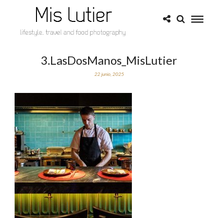
3.LasDosManos_MisLutier
22 junio, 2025