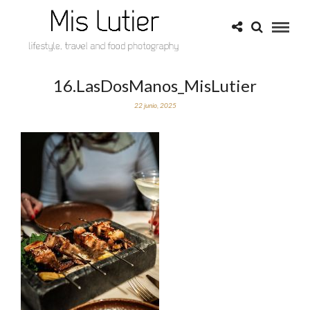
16.LasDosManos_MisLutier
22 junio, 2025