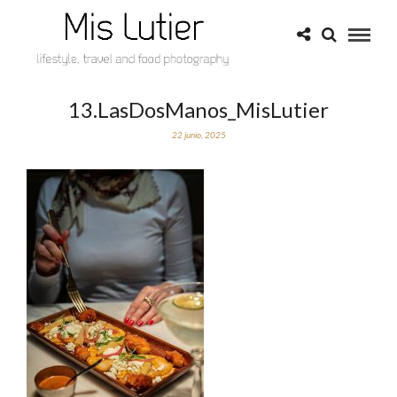
13.LasDosManos_MisLutier
22 junio, 2025