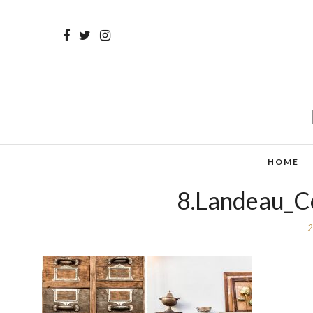
HOME
8.Landeau_Co
2