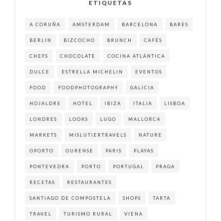
ETIQUETAS
A CORUÑA
AMSTERDAM
BARCELONA
BARES
BERLIN
BIZCOCHO
BRUNCH
CAFÉS
CHEFS
CHOCOLATE
COCINA ATLÁNTICA
DULCE
ESTRELLA MICHELIN
EVENTOS
FOOD
FOODPHOTOGRAPHY
GALICIA
HOJALDRE
HOTEL
IBIZA
ITALIA
LISBOA
LONDRES
LOOKS
LUGO
MALLORCA
MARKETS
MISLUTIERTRAVELS
NATURE
OPORTO
OURENSE
PARIS
PLAYAS
PONTEVEDRA
PORTO
PORTUGAL
PRAGA
RECETAS
RESTAURANTES
SANTIAGO DE COMPOSTELA
SHOPS
TARTA
TRAVEL
TURISMO RURAL
VIENA