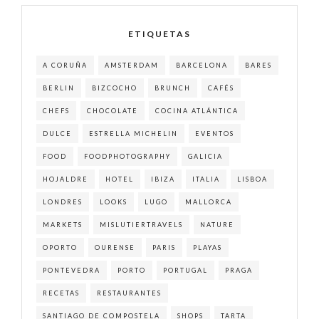
ETIQUETAS
A CORUÑA
AMSTERDAM
BARCELONA
BARES
BERLIN
BIZCOCHO
BRUNCH
CAFÉS
CHEFS
CHOCOLATE
COCINA ATLÁNTICA
DULCE
ESTRELLA MICHELIN
EVENTOS
FOOD
FOODPHOTOGRAPHY
GALICIA
HOJALDRE
HOTEL
IBIZA
ITALIA
LISBOA
LONDRES
LOOKS
LUGO
MALLORCA
MARKETS
MISLUTIERTRAVELS
NATURE
OPORTO
OURENSE
PARIS
PLAYAS
PONTEVEDRA
PORTO
PORTUGAL
PRAGA
RECETAS
RESTAURANTES
SANTIAGO DE COMPOSTELA
SHOPS
TARTA