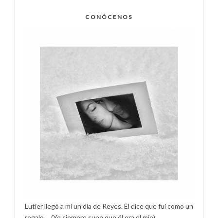
CONÓCENOS
Lutier llegó a mí un día de Reyes. Él dice que fui como un
regalo.....(Yo siempre supe que él era el mío).....