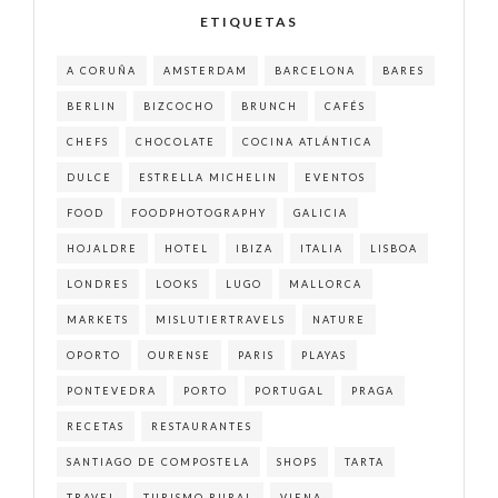
ETIQUETAS
A CORUÑA
AMSTERDAM
BARCELONA
BARES
BERLIN
BIZCOCHO
BRUNCH
CAFÉS
CHEFS
CHOCOLATE
COCINA ATLÁNTICA
DULCE
ESTRELLA MICHELIN
EVENTOS
FOOD
FOODPHOTOGRAPHY
GALICIA
HOJALDRE
HOTEL
IBIZA
ITALIA
LISBOA
LONDRES
LOOKS
LUGO
MALLORCA
MARKETS
MISLUTIERTRAVELS
NATURE
OPORTO
OURENSE
PARIS
PLAYAS
PONTEVEDRA
PORTO
PORTUGAL
PRAGA
RECETAS
RESTAURANTES
SANTIAGO DE COMPOSTELA
SHOPS
TARTA
TRAVEL
TURISMO RURAL
VIENA