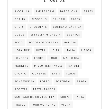
ETIQUETAS
A CORUÑA
AMSTERDAM
BARCELONA
BARES
BERLIN
BIZCOCHO
BRUNCH
CAFÉS
CHEFS
CHOCOLATE
COCINA ATLÁNTICA
DULCE
ESTRELLA MICHELIN
EVENTOS
FOOD
FOODPHOTOGRAPHY
GALICIA
HOJALDRE
HOTEL
IBIZA
ITALIA
LISBOA
LONDRES
LOOKS
LUGO
MALLORCA
MARKETS
MISLUTIERTRAVELS
NATURE
OPORTO
OURENSE
PARIS
PLAYAS
PONTEVEDRA
PORTO
PORTUGAL
PRAGA
RECETAS
RESTAURANTES
SANTIAGO DE COMPOSTELA
SHOPS
TARTA
TRAVEL
TURISMO RURAL
VIENA