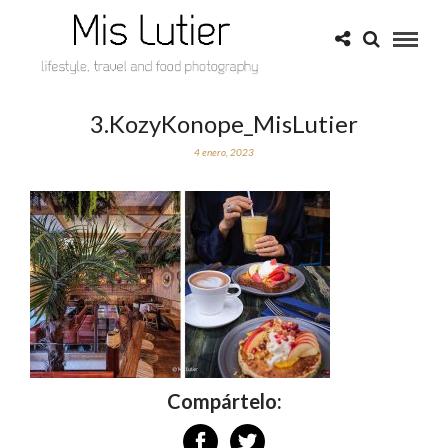
3.KozyKonope_MisLutier
4 enero, 2023
Compártelo: