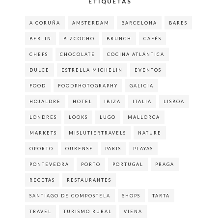
ETIQUETAS
A CORUÑA
AMSTERDAM
BARCELONA
BARES
BERLIN
BIZCOCHO
BRUNCH
CAFÉS
CHEFS
CHOCOLATE
COCINA ATLÁNTICA
DULCE
ESTRELLA MICHELIN
EVENTOS
FOOD
FOODPHOTOGRAPHY
GALICIA
HOJALDRE
HOTEL
IBIZA
ITALIA
LISBOA
LONDRES
LOOKS
LUGO
MALLORCA
MARKETS
MISLUTIERTRAVELS
NATURE
OPORTO
OURENSE
PARIS
PLAYAS
PONTEVEDRA
PORTO
PORTUGAL
PRAGA
RECETAS
RESTAURANTES
SANTIAGO DE COMPOSTELA
SHOPS
TARTA
TRAVEL
TURISMO RURAL
VIENA