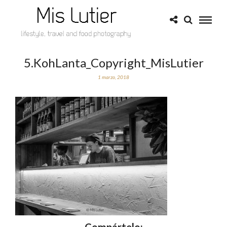
5.KohLanta_Copyright_MisLutier
1 marzo, 2018