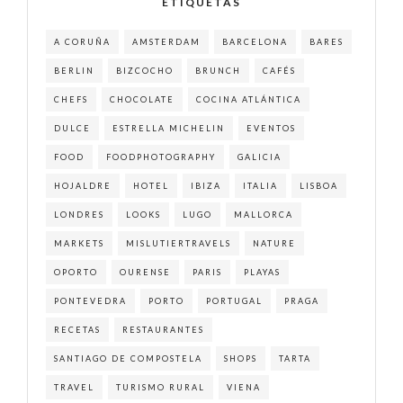
ETIQUETAS
A CORUÑA
AMSTERDAM
BARCELONA
BARES
BERLIN
BIZCOCHO
BRUNCH
CAFÉS
CHEFS
CHOCOLATE
COCINA ATLÁNTICA
DULCE
ESTRELLA MICHELIN
EVENTOS
FOOD
FOODPHOTOGRAPHY
GALICIA
HOJALDRE
HOTEL
IBIZA
ITALIA
LISBOA
LONDRES
LOOKS
LUGO
MALLORCA
MARKETS
MISLUTIERTRAVELS
NATURE
OPORTO
OURENSE
PARIS
PLAYAS
PONTEVEDRA
PORTO
PORTUGAL
PRAGA
RECETAS
RESTAURANTES
SANTIAGO DE COMPOSTELA
SHOPS
TARTA
TRAVEL
TURISMO RURAL
VIENA