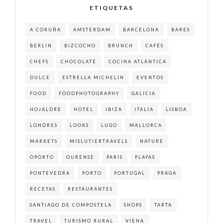
ETIQUETAS
A CORUÑA
AMSTERDAM
BARCELONA
BARES
BERLIN
BIZCOCHO
BRUNCH
CAFÉS
CHEFS
CHOCOLATE
COCINA ATLÁNTICA
DULCE
ESTRELLA MICHELIN
EVENTOS
FOOD
FOODPHOTOGRAPHY
GALICIA
HOJALDRE
HOTEL
IBIZA
ITALIA
LISBOA
LONDRES
LOOKS
LUGO
MALLORCA
MARKETS
MISLUTIERTRAVELS
NATURE
OPORTO
OURENSE
PARIS
PLAYAS
PONTEVEDRA
PORTO
PORTUGAL
PRAGA
RECETAS
RESTAURANTES
SANTIAGO DE COMPOSTELA
SHOPS
TARTA
TRAVEL
TURISMO RURAL
VIENA