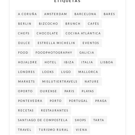
ETIQUETAS
A CORUÑA
AMSTERDAM
BARCELONA
BARES
BERLIN
BIZCOCHO
BRUNCH
CAFÉS
CHEFS
CHOCOLATE
COCINA ATLÁNTICA
DULCE
ESTRELLA MICHELIN
EVENTOS
FOOD
FOODPHOTOGRAPHY
GALICIA
HOJALDRE
HOTEL
IBIZA
ITALIA
LISBOA
LONDRES
LOOKS
LUGO
MALLORCA
MARKETS
MISLUTIERTRAVELS
NATURE
OPORTO
OURENSE
PARIS
PLAYAS
PONTEVEDRA
PORTO
PORTUGAL
PRAGA
RECETAS
RESTAURANTES
SANTIAGO DE COMPOSTELA
SHOPS
TARTA
TRAVEL
TURISMO RURAL
VIENA