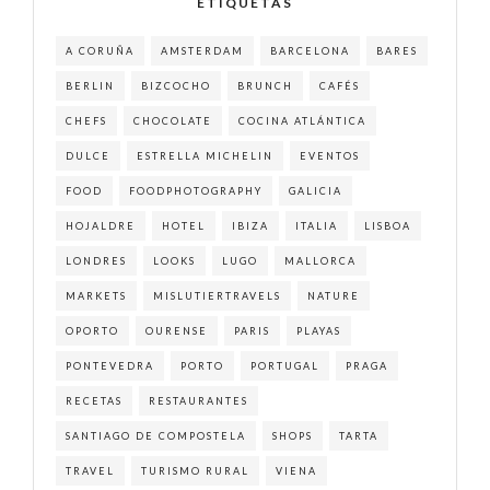
ETIQUETAS
A CORUÑA
AMSTERDAM
BARCELONA
BARES
BERLIN
BIZCOCHO
BRUNCH
CAFÉS
CHEFS
CHOCOLATE
COCINA ATLÁNTICA
DULCE
ESTRELLA MICHELIN
EVENTOS
FOOD
FOODPHOTOGRAPHY
GALICIA
HOJALDRE
HOTEL
IBIZA
ITALIA
LISBOA
LONDRES
LOOKS
LUGO
MALLORCA
MARKETS
MISLUTIERTRAVELS
NATURE
OPORTO
OURENSE
PARIS
PLAYAS
PONTEVEDRA
PORTO
PORTUGAL
PRAGA
RECETAS
RESTAURANTES
SANTIAGO DE COMPOSTELA
SHOPS
TARTA
TRAVEL
TURISMO RURAL
VIENA