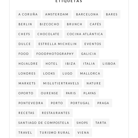
ETIQUETAS
A CORUÑA
AMSTERDAM
BARCELONA
BARES
BERLIN
BIZCOCHO
BRUNCH
CAFÉS
CHEFS
CHOCOLATE
COCINA ATLÁNTICA
DULCE
ESTRELLA MICHELIN
EVENTOS
FOOD
FOODPHOTOGRAPHY
GALICIA
HOJALDRE
HOTEL
IBIZA
ITALIA
LISBOA
LONDRES
LOOKS
LUGO
MALLORCA
MARKETS
MISLUTIERTRAVELS
NATURE
OPORTO
OURENSE
PARIS
PLAYAS
PONTEVEDRA
PORTO
PORTUGAL
PRAGA
RECETAS
RESTAURANTES
SANTIAGO DE COMPOSTELA
SHOPS
TARTA
TRAVEL
TURISMO RURAL
VIENA