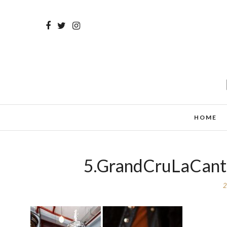
HOME
5.GrandCruLaCante
2