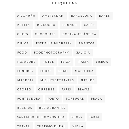
ETIQUETAS
A CORUÑA
AMSTERDAM
BARCELONA
BARES
BERLIN
BIZCOCHO
BRUNCH
CAFÉS
CHEFS
CHOCOLATE
COCINA ATLÁNTICA
DULCE
ESTRELLA MICHELIN
EVENTOS
FOOD
FOODPHOTOGRAPHY
GALICIA
HOJALDRE
HOTEL
IBIZA
ITALIA
LISBOA
LONDRES
LOOKS
LUGO
MALLORCA
MARKETS
MISLUTIERTRAVELS
NATURE
OPORTO
OURENSE
PARIS
PLAYAS
PONTEVEDRA
PORTO
PORTUGAL
PRAGA
RECETAS
RESTAURANTES
SANTIAGO DE COMPOSTELA
SHOPS
TARTA
TRAVEL
TURISMO RURAL
VIENA