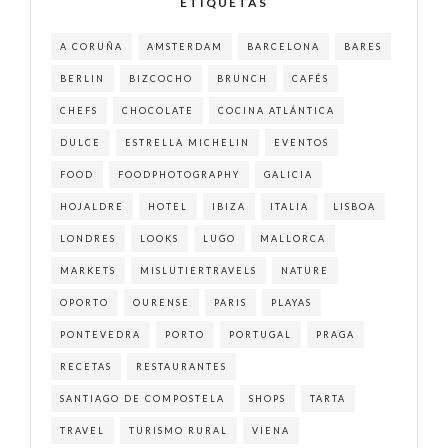
ETIQUETAS
A CORUÑA
AMSTERDAM
BARCELONA
BARES
BERLIN
BIZCOCHO
BRUNCH
CAFÉS
CHEFS
CHOCOLATE
COCINA ATLÁNTICA
DULCE
ESTRELLA MICHELIN
EVENTOS
FOOD
FOODPHOTOGRAPHY
GALICIA
HOJALDRE
HOTEL
IBIZA
ITALIA
LISBOA
LONDRES
LOOKS
LUGO
MALLORCA
MARKETS
MISLUTIERTRAVELS
NATURE
OPORTO
OURENSE
PARIS
PLAYAS
PONTEVEDRA
PORTO
PORTUGAL
PRAGA
RECETAS
RESTAURANTES
SANTIAGO DE COMPOSTELA
SHOPS
TARTA
TRAVEL
TURISMO RURAL
VIENA