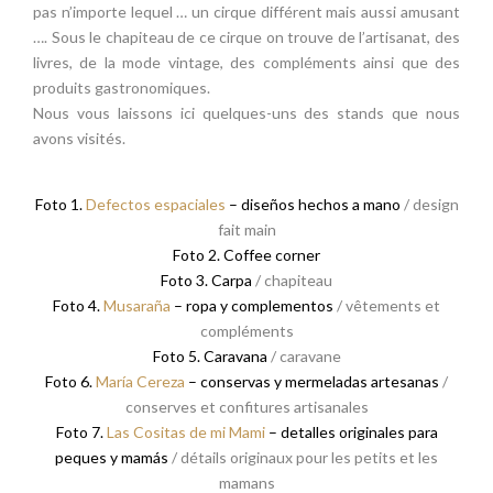
pas n’importe lequel … un cirque différent mais aussi amusant
…. Sous le chapiteau de ce cirque on trouve de l’artisanat, des
livres, de la mode vintage, des compléments ainsi que des
produits gastronomiques.
Nous vous laissons ici quelques-uns des stands que nous
avons visités.
Foto 1.
Defectos espaciales
– diseños hechos a mano
/ design
fait main
Foto 2. Coffee corner
Foto 3. Carpa
/ chapiteau
Foto 4.
Musaraña
– ropa y complementos
/ vêtements et
compléments
Foto 5. Caravana
/ caravane
Foto 6.
María Cereza
– conservas y mermeladas artesanas
/
conserves et confitures artisanales
Foto 7.
Las Cositas de mi Mami
– detalles originales para
peques y mamás
/ détails originaux pour les petits et les
mamans