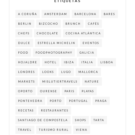
ETIQUETAS
A CORUÑA
AMSTERDAM
BARCELONA
BARES
BERLIN
BIZCOCHO
BRUNCH
CAFÉS
CHEFS
CHOCOLATE
COCINA ATLÁNTICA
DULCE
ESTRELLA MICHELIN
EVENTOS
FOOD
FOODPHOTOGRAPHY
GALICIA
HOJALDRE
HOTEL
IBIZA
ITALIA
LISBOA
LONDRES
LOOKS
LUGO
MALLORCA
MARKETS
MISLUTIERTRAVELS
NATURE
OPORTO
OURENSE
PARIS
PLAYAS
PONTEVEDRA
PORTO
PORTUGAL
PRAGA
RECETAS
RESTAURANTES
SANTIAGO DE COMPOSTELA
SHOPS
TARTA
TRAVEL
TURISMO RURAL
VIENA